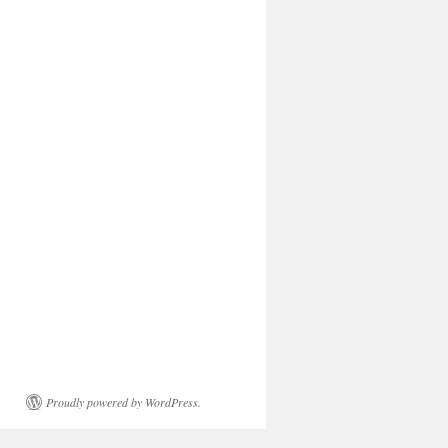
Proudly powered by WordPress.