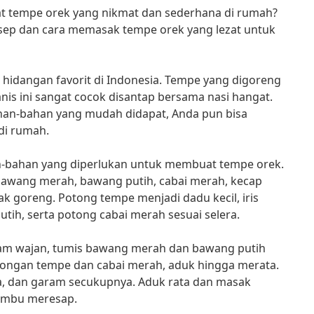
 tempe orek yang nikmat dan sederhana di rumah?
esep dan cara memasak tempe orek yang lezat untuk
 hidangan favorit di Indonesia. Tempe yang digoreng
s ini sangat cocok disantap bersama nasi hangat.
han-bahan yang mudah didapat, Anda pun bisa
di rumah.
n-bahan yang diperlukan untuk membuat tempe orek.
wang merah, bawang putih, cabai merah, kecap
ak goreng. Potong tempe menjadi dadu kecil, iris
ih, serta potong cabai merah sesuai selera.
am wajan, tumis bawang merah dan bawang putih
ongan tempe dan cabai merah, aduk hingga merata.
, dan garam secukupnya. Aduk rata dan masak
umbu meresap.