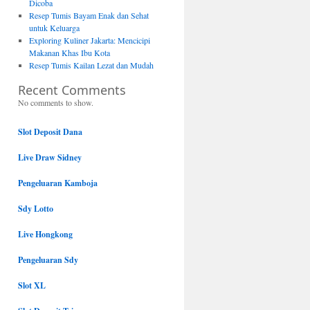
Dicoba
Resep Tumis Bayam Enak dan Sehat
untuk Keluarga
Exploring Kuliner Jakarta: Mencicipi
Makanan Khas Ibu Kota
Resep Tumis Kailan Lezat dan Mudah
Recent Comments
No comments to show.
Slot Deposit Dana
Live Draw Sidney
Pengeluaran Kamboja
Sdy Lotto
Live Hongkong
Pengeluaran Sdy
Slot XL