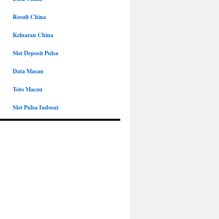
Result China
Keluaran China
Slot Deposit Pulsa
Data Macau
Toto Macau
Slot Pulsa Indosat