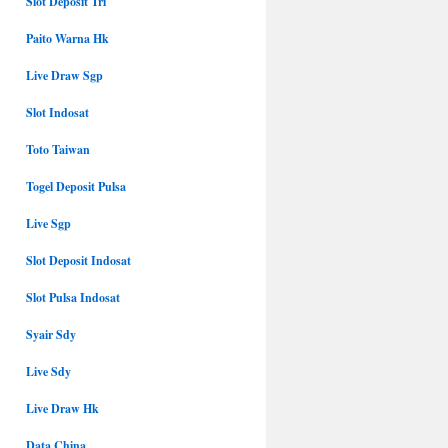
Slot Deposit Tri
Paito Warna Hk
Live Draw Sgp
Slot Indosat
Toto Taiwan
Togel Deposit Pulsa
Live Sgp
Slot Deposit Indosat
Slot Pulsa Indosat
Syair Sdy
Live Sdy
Live Draw Hk
Data China