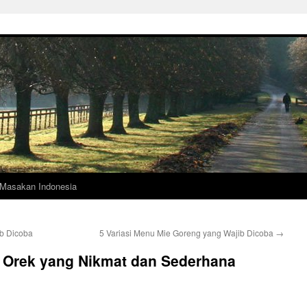
Masakan Indonesia
ib Dicoba
5 Variasi Menu Mie Goreng yang Wajib Dicoba
→
Orek yang Nikmat dan Sederhana