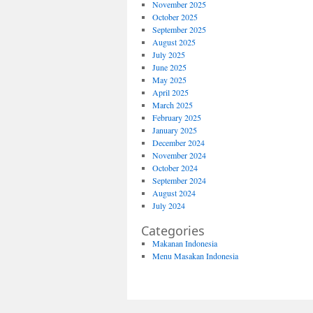
November 2025
October 2025
September 2025
August 2025
July 2025
June 2025
May 2025
April 2025
March 2025
February 2025
January 2025
December 2024
November 2024
October 2024
September 2024
August 2024
July 2024
Categories
Makanan Indonesia
Menu Masakan Indonesia