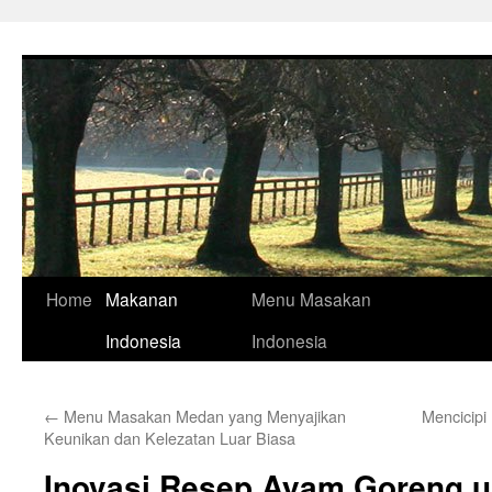
Skip
to
content
Home
Makanan
Menu Masakan
Indonesia
Indonesia
←
Menu Masakan Medan yang Menyajikan
Mencicipi
Keunikan dan Kelezatan Luar Biasa
Inovasi Resep Ayam Goreng u