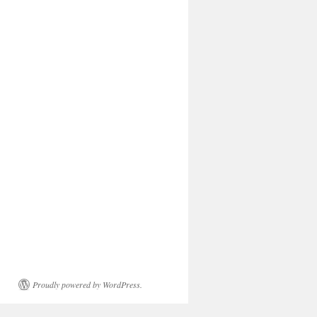
Proudly powered by WordPress.