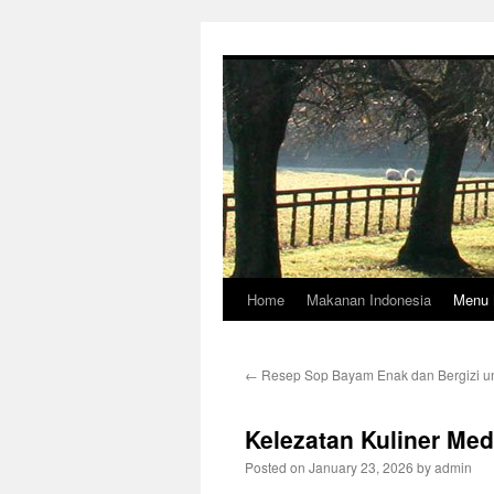
Skip
to
content
Home
Makanan Indonesia
Menu 
←
Resep Sop Bayam Enak dan Bergizi u
Kelezatan Kuliner Me
Posted on
January 23, 2026
by
admin