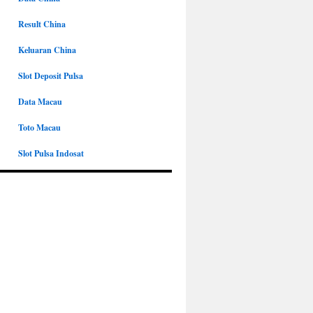
Result China
Keluaran China
Slot Deposit Pulsa
Data Macau
Toto Macau
Slot Pulsa Indosat