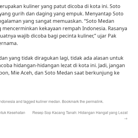
erupakan kuliner yang patut dicoba di kota ini. Soto
yang gurih dan daging yang empuk. Menyantap Soto
pengalaman yang sangat memuaskan. “Soto Medan
ang mencerminkan kekayaan rempah Indonesia. Rasanya
tnya wajib dicoba bagi pecinta kuliner,” ujar Pak
ternama.
an yang tidak diragukan lagi, tidak ada alasan untuk
a hidangan-hidangan lezat di kota ini. Jadi, jangan
mbon, Mie Aceh, dan Soto Medan saat berkunjung ke
ndonesia
and tagged
kuliner medan
. Bookmark the
permalink
.
ntuk Kesehatan
Resep Sop Kacang Tanah: Hidangan Hangat yang Lezat
→