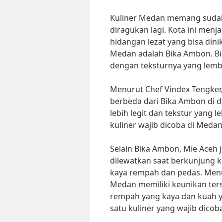
Kuliner Medan memang sudah 
diragukan lagi. Kota ini menj
hidangan lezat yang bisa dinik
Medan adalah Bika Ambon. Bi
dengan teksturnya yang lemb
Menurut Chef Vindex Tengker,
berbeda dari Bika Ambon di d
lebih legit dan tekstur yang 
kuliner wajib dicoba di Medan,
Selain Bika Ambon, Mie Aceh j
dilewatkan saat berkunjung 
kaya rempah dan pedas. Menur
Medan memiliki keunikan terse
rempah yang kaya dan kuah 
satu kuliner yang wajib dico