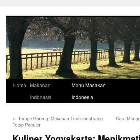
Skip
to
content
Home
Makanan
Menu Masakan
Indonesia
Indonesia
←
Tempe Goreng: Makanan Tradisional yang
Cara Mengo
Tetap Populer
Kuliner Yogyakarta: Menikmat