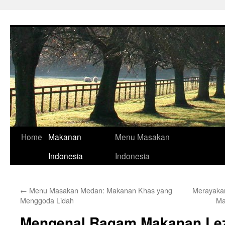
Skip
to
content
Home
Makanan
Menu Masakan
Indonesia
Indonesia
←
Menu Masakan Medan: Makanan Khas yang
Merayaka
Menggoda Lidah
Ma
Mengenal Ragam Makanan Leza