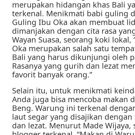
merupakan hidangan khas Bali y
terkenal. Menikmati babi guling 
Guling Ibu Oka akan membuat li
dimanjakan dengan cita rasa yang
Wayan Suasa, seorang koki lokal, 
Oka merupakan salah satu tempat
Bali yang harus dikunjungi oleh 
Rasanya yang gurih dan lezat m
favorit banyak orang.”
Selain itu, untuk menikmati keind
Anda juga bisa mencoba makan 
Beng. Warung ini terkenal denga
laut segar yang disajikan denga
dan lezat. Menurut Made Wijaya, 
blogger terkenal, “Makan di Wa