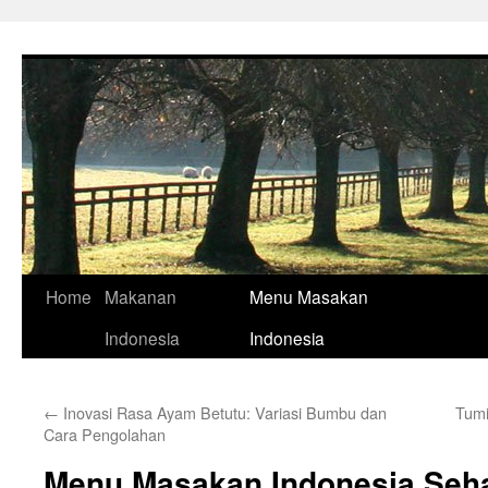
Skip
to
content
Home
Makanan
Menu Masakan
Indonesia
Indonesia
←
Inovasi Rasa Ayam Betutu: Variasi Bumbu dan
Tumi
Cara Pengolahan
Menu Masakan Indonesia Sehat