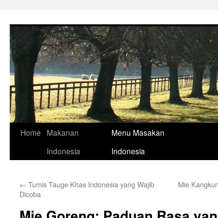
Skip
to
content
Home
Makanan
Menu Masakan
Indonesia
Indonesia
←
Tumis Tauge Khas Indonesia yang Wajib
Mie Kangku
Dicoba
Mie Goreng: Paduan Rasa ya