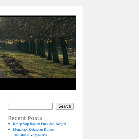
Search
Recent Posts
Resep Sop Bayam Enak dan Bergizi
Mencicipi Kelezatan Kuliner
Tradisional Yogyakarta