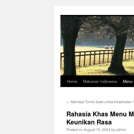
Skip
to
content
Home
Makanan Indonesia
Menu 
←
Manfaat Tumis Sawi untuk Kesehatan 
Rahasia Khas Menu M
Keunikan Rasa
Posted on
August 15, 2024
by
admin