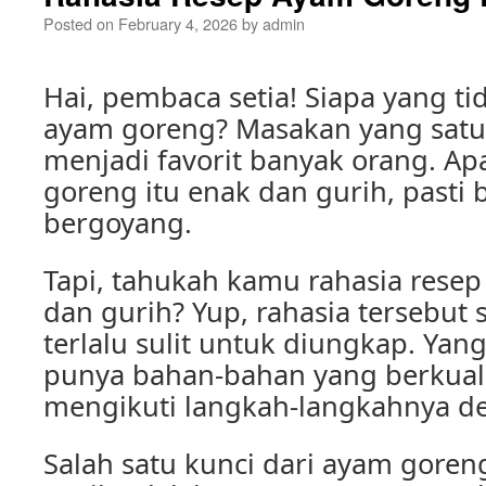
Posted on
February 4, 2026
by
admin
Hai, pembaca setia! Siapa yang t
ayam goreng? Masakan yang satu
menjadi favorit banyak orang. Apa
goreng itu enak dan gurih, pasti b
bergoyang.
Tapi, tahukah kamu rahasia rese
dan gurih? Yup, rahasia tersebut 
terlalu sulit untuk diungkap. Yang
punya bahan-bahan yang berkuali
mengikuti langkah-langkahnya den
Salah satu kunci dari ayam gore