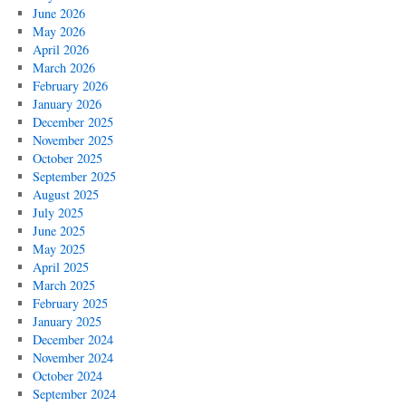
June 2026
May 2026
April 2026
March 2026
February 2026
January 2026
December 2025
November 2025
October 2025
September 2025
August 2025
July 2025
June 2025
May 2025
April 2025
March 2025
February 2025
January 2025
December 2024
November 2024
October 2024
September 2024