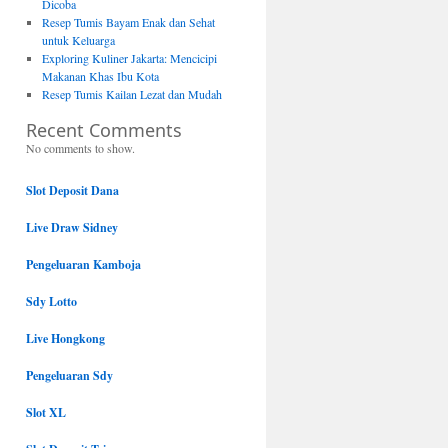
Dicoba
Resep Tumis Bayam Enak dan Sehat
untuk Keluarga
Exploring Kuliner Jakarta: Mencicipi
Makanan Khas Ibu Kota
Resep Tumis Kailan Lezat dan Mudah
Recent Comments
No comments to show.
Slot Deposit Dana
Live Draw Sidney
Pengeluaran Kamboja
Sdy Lotto
Live Hongkong
Pengeluaran Sdy
Slot XL