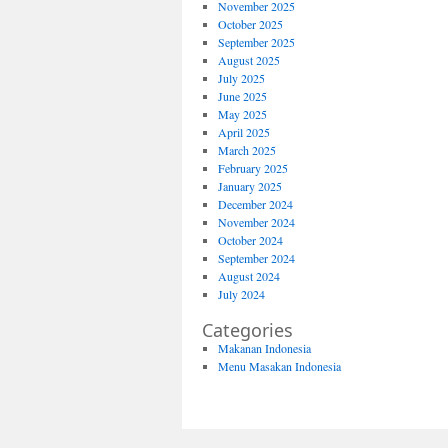
November 2025
October 2025
September 2025
August 2025
July 2025
June 2025
May 2025
April 2025
March 2025
February 2025
January 2025
December 2024
November 2024
October 2024
September 2024
August 2024
July 2024
Categories
Makanan Indonesia
Menu Masakan Indonesia