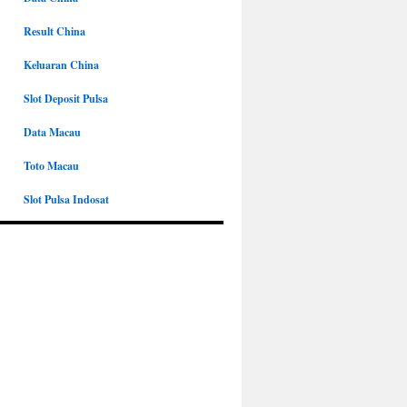
Result China
Keluaran China
Slot Deposit Pulsa
Data Macau
Toto Macau
Slot Pulsa Indosat