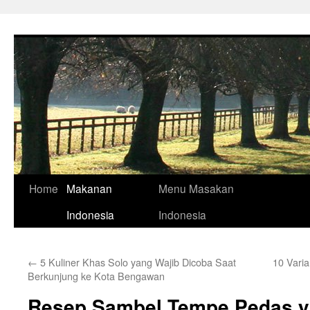
Skip
to
content
Home
Makanan
Menu Masakan
Indonesia
Indonesia
←
5 Kuliner Khas Solo yang Wajib Dicoba Saat
10 Varia
Berkunjung ke Kota Bengawan
Resep Sambel Tempe Pedas y