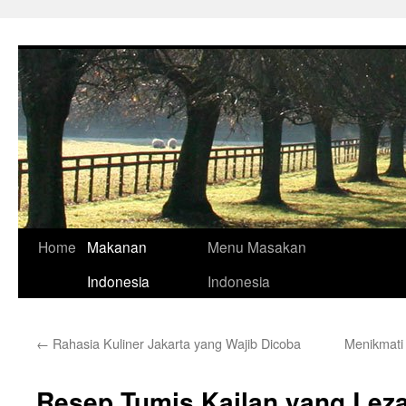
Skip
to
content
Home
Makanan
Menu Masakan
Indonesia
Indonesia
←
Rahasia Kuliner Jakarta yang Wajib Dicoba
Menikmati
Resep Tumis Kailan yang Lez