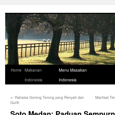
Skip
to
content
Home
Makanan
Menu Masakan
Indonesia
Indonesia
←
Rahasia Goreng Terong yang Renyah dan
Manfaat Te
Gurih
Soto Medan: Paduan Sempurn