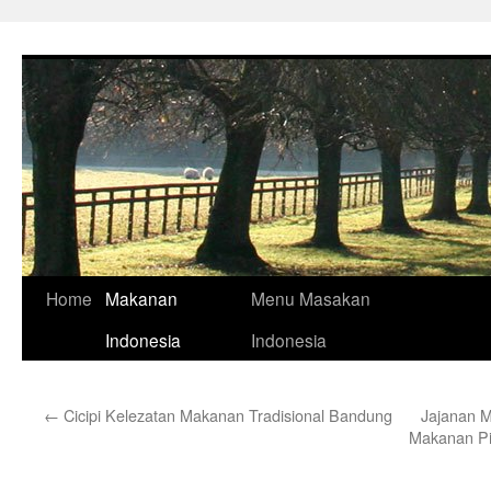
Skip
to
content
Home
Makanan
Menu Masakan
Indonesia
Indonesia
←
Cicipi Kelezatan Makanan Tradisional Bandung
Jajanan M
Makanan Pi