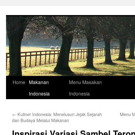
Skip
to
content
Home
Makanan
Menu Masakan
Indonesia
Indonesia
←
Kuliner Indonesia: Menelusuri Jejak Sejarah
Menu M
dan Budaya Melalui Makanan
Inspirasi Variasi Sambel Ter