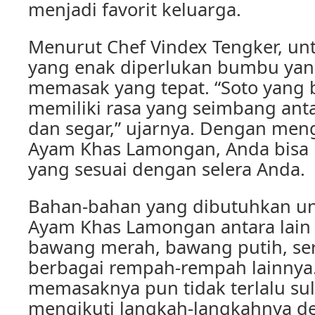
menjadi favorit keluarga.
Menurut Chef Vindex Tengker, u
yang enak diperlukan bumbu yan
memasak yang tepat. “Soto yang b
memiliki rasa yang seimbang anta
dan segar,” ujarnya. Dengan meng
Ayam Khas Lamongan, Anda bisa 
yang sesuai dengan selera Anda.
Bahan-bahan yang dibutuhkan un
Ayam Khas Lamongan antara lain
bawang merah, bawang putih, ser
berbagai rempah-rempah lainnya.
memasaknya pun tidak terlalu sul
mengikuti langkah-langkahnya den