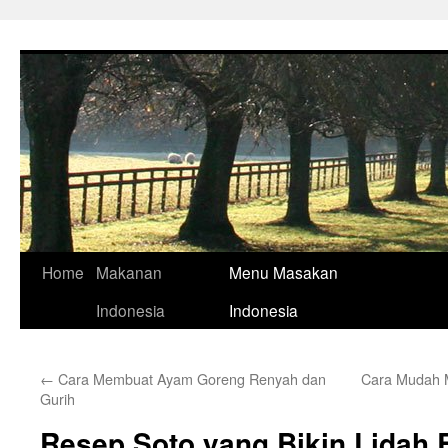
Skip
to
content
Home
Makanan
Menu Masakan
Indonesia
Indonesia
←
Cara Membuat Ayam Goreng Renyah dan
Cara Mudah 
Gurih
Resep Soto yang Bikin Lidah